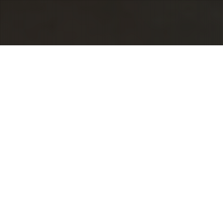
Empresa de decoració i interiorisme distribuïdors
exclusius de mobles SANTOS. Som professionals del
sector amb molts anys d’experiència, liderats per un
personal jove, emprenedor, dinàmic i creatiu.